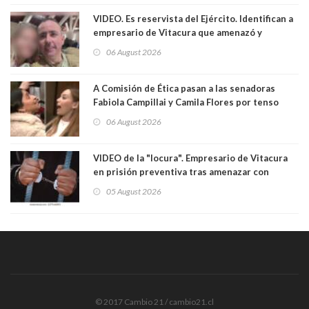
VIDEO. Es reservista del Ejército. Identifican a
empresario de Vitacura que amenazó y
secuestró por una hora a 7 niños que jugaban
06 August 2026
al "ring raja". Se trata de Andrés Arrieta y la
empresa donde era gerente lo suspendió
A Comisión de Ética pasan a las senadoras
Fabiola Campillai y Camila Flores por tenso
enfrentamiento entre ambas parlamentarias
06 August 2026
VIDEO de la "locura". Empresario de Vitacura
en prisión preventiva tras amenazar con
pistola a siete niños que jugaban al "ring raja".
05 August 2026
Los persiguió en potente camioneta
© 2017 Cambio 21 / cambio21.cl