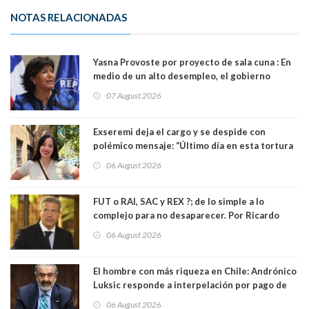
NOTAS RELACIONADAS
Yasna Provoste por proyecto de sala cuna : En
medio de un alto desempleo, el gobierno
insiste en debilitar el Seguro de Cesantía
07 August 2026
Exseremi deja el cargo y se despide con
polémico mensaje: “Último día en esta tortura
llamada ser seremi de Kast”
06 August 2026
FUT o RAI, SAC y REX ?; de lo simple a lo
complejo para no desaparecer. Por Ricardo
Rincón. Abogado
06 August 2026
El hombre con más riqueza en Chile: Andrónico
Luksic responde a interpelación por pago de
contribuciones: “Voy a seguir pagando hasta el
06 August 2026