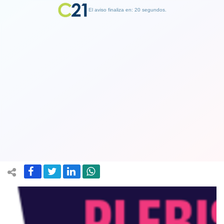
El aviso finaliza en: 19 segundos.
Finalizar Publicidad
Médicos proponen que funcionarios
de la salud sean vocales en mesas para
pacientes Covid
19 August 2020