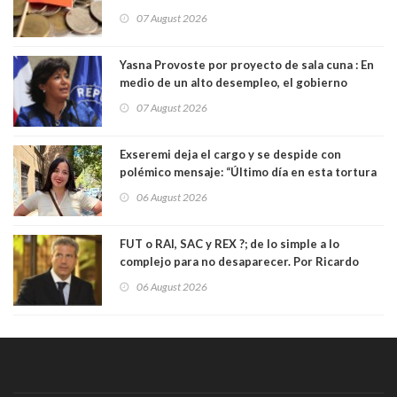
07 August 2026
Yasna Provoste por proyecto de sala cuna : En
medio de un alto desempleo, el gobierno
insiste en debilitar el Seguro de Cesantía
07 August 2026
Exseremi deja el cargo y se despide con
polémico mensaje: “Último día en esta tortura
llamada ser seremi de Kast”
06 August 2026
FUT o RAI, SAC y REX ?; de lo simple a lo
complejo para no desaparecer. Por Ricardo
Rincón. Abogado
06 August 2026