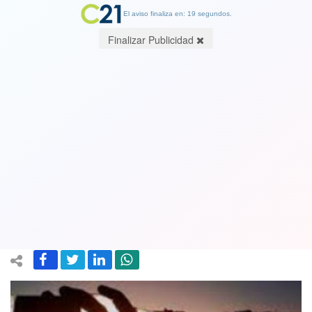
El aviso finaliza en: 19 segundos.
Finalizar Publicidad
Meteorología advirtió que altas
temperaturas continuarán este lunes
entre las regiones de Coquimbo y
O’Higgins
25 October 2021