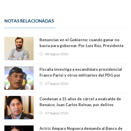
NOTAS RELACIONADAS
Renuncias en el Gobierno: cuando ganar no
basta para gobernar. Por Luis Ruz, Presidente
Centro Democracia y Comunidad (CDC)
08 August 2026
Fiscalía investiga a excandidato presidencial
Franco Parisi y otros militantes del PDG por
presunto lavado de activos y fraude
07 August 2026
Condenan a 15 años de cárcel a exalcalde de
Renaico, Juan Carlos Reinao, por delitos
sexuales y aborto
07 August 2026
Actriz Amparo Noguera demanda al Banco de