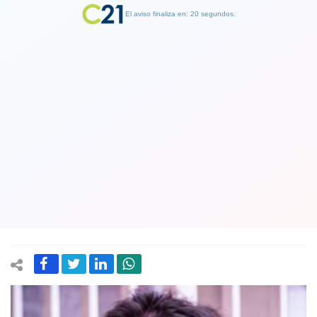
El aviso finaliza en: 19 segundos.
Finalizar Publicidad
Ministerio de la Mujer se querella
contra gobernador de Atacama
Miguel Vargas (Indep. PS) acusado de
abuso sexual
10 May 2025