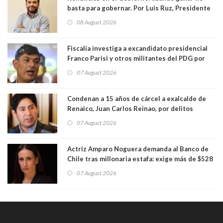
basta para gobernar. Por Luis Ruz, Presidente
Centro Democracia y Comunidad (CDC)
08 August 2026
Fiscalía investiga a excandidato presidencial
Franco Parisi y otros militantes del PDG por
presunto lavado de activos y fraude
07 August 2026
Condenan a 15 años de cárcel a exalcalde de
Renaico, Juan Carlos Reinao, por delitos
sexuales y aborto
07 August 2026
Actriz Amparo Noguera demanda al Banco de
Chile tras millonaria estafa: exige más de $528
millones
07 August 2026