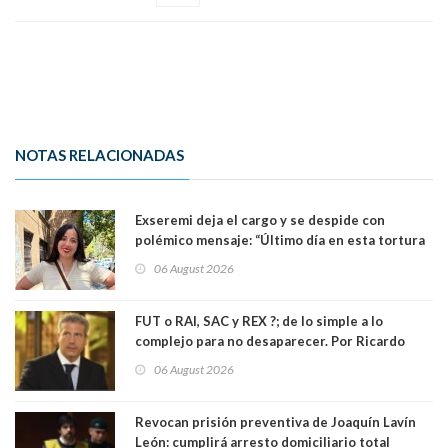
NOTAS RELACIONADAS
Exseremi deja el cargo y se despide con
polémico mensaje: “Último día en esta tortura
llamada ser seremi de Kast”
06 August 2026
FUT o RAI, SAC y REX ?; de lo simple a lo
complejo para no desaparecer. Por Ricardo
Rincón. Abogado
06 August 2026
Revocan prisión preventiva de Joaquín Lavín
León: cumplirá arresto domiciliario total