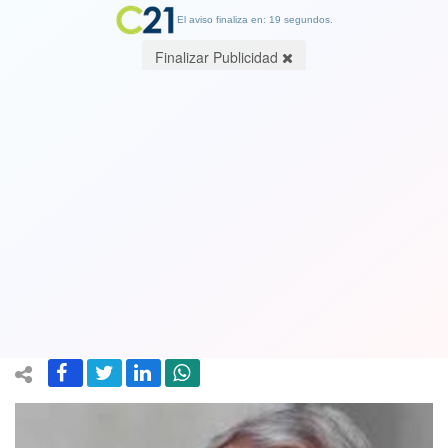
El aviso finaliza en: 19 segundos.
Finalizar Publicidad
Ministerio de Salud informó que hubo
4.475 casos nuevos, 226 fallecidos y
225.103 los contagiados con
coronavirus
18 June 2020