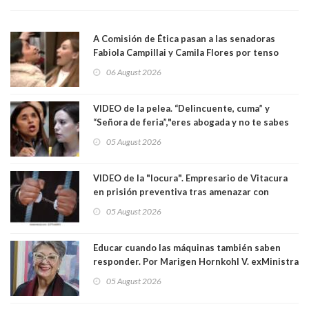
A Comisión de Ética pasan a las senadoras
Fabiola Campillai y Camila Flores por tenso
enfrentamiento entre ambas parlamentarias
06 August 2026
VIDEO de la pelea. “Delincuente, cuma” y
“Señora de feria”,"eres abogada y no te sabes
las leyes": el feo y duro fuego cruzado entre
05 August 2026
senadoras Camila Flores y Fabiola Campillai en
el Senado
VIDEO de la "locura". Empresario de Vitacura
en prisión preventiva tras amenazar con
pistola a siete niños que jugaban al "ring raja".
05 August 2026
Los persiguió en potente camioneta
Educar cuando las máquinas también saben
responder. Por Marigen Hornkohl V. exMinistra
05 August 2026