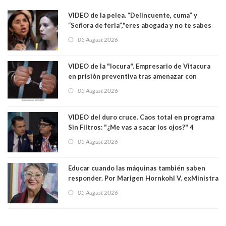
VIDEO de la pelea. “Delincuente, cuma” y
“Señora de feria”,"eres abogada y no te sabes
las leyes": el feo y duro fuego cruzado entre
05 August 2026
senadoras Camila Flores y Fabiola Campillai en
el Senado
VIDEO de la "locura". Empresario de Vitacura
en prisión preventiva tras amenazar con
pistola a siete niños que jugaban al "ring raja".
05 August 2026
Los persiguió en potente camioneta
VIDEO del duro cruce. Caos total en programa
Sin Filtros: "¿Me vas a sacar los ojos?" 4
panelistas abandonan set por estar invitado
05 August 2026
excarabinero que dejó ciego a Gustavo Gatica:
Lo trataron de "carnicero Crespo"
Educar cuando las máquinas también saben
responder. Por Marigen Hornkohl V. exMinistra
05 August 2026