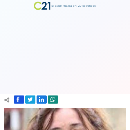
El aviso finaliza en: 19 segundos.
Finalizar Publicidad
Ministra de Salud descartó que en
corto plazo se realice un llamado a
vacunarse con una quinta dosis
13 July 2022