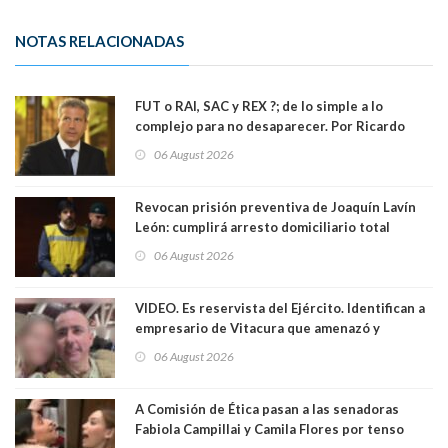
NOTAS RELACIONADAS
FUT o RAI, SAC y REX ?; de lo simple a lo
complejo para no desaparecer. Por Ricardo
Rincón. Abogado
06 August 2026
Revocan prisión preventiva de Joaquín Lavín
León: cumplirá arresto domiciliario total
06 August 2026
VIDEO. Es reservista del Ejército. Identifican a
empresario de Vitacura que amenazó y
secuestró por una hora a 7 niños que jugaban
06 August 2026
al "ring raja". Se trata de Andrés Arrieta y la
empresa donde era gerente lo suspendió
A Comisión de Ética pasan a las senadoras
Fabiola Campillai y Camila Flores por tenso