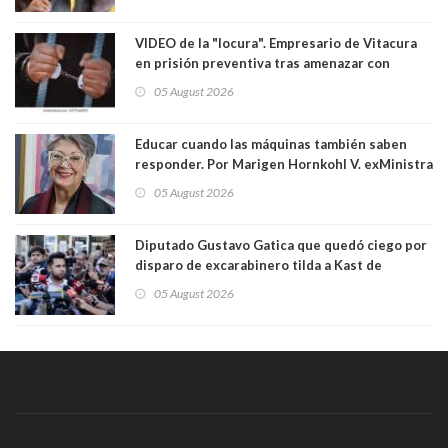
senadoras Camila Flores y Fabiola Campillai en
el Senado
VIDEO de la "locura". Empresario de Vitacura
en prisión preventiva tras amenazar con
pistola a siete niños que jugaban al "ring raja".
05 August 2026
Los persiguió en potente camioneta
Educar cuando las máquinas también saben
responder. Por Marigen Hornkohl V. exMinistra
05 August 2026
Diputado Gustavo Gatica que quedó ciego por
disparo de excarabinero tilda a Kast de
"activista de ultraderecha" tras celebrar
05 August 2026
absolución del exuniformado. Presidente DC
también criticó al mandatario