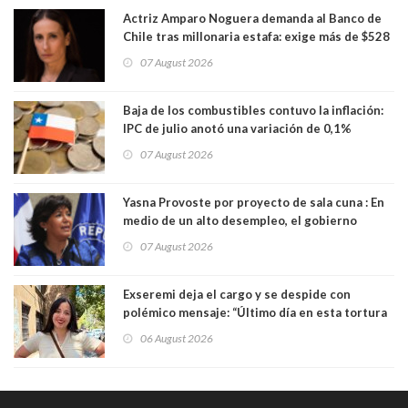
Actriz Amparo Noguera demanda al Banco de
Chile tras millonaria estafa: exige más de $528
millones
07 August 2026
Baja de los combustibles contuvo la inflación:
IPC de julio anotó una variación de 0,1%
07 August 2026
Yasna Provoste por proyecto de sala cuna : En
medio de un alto desempleo, el gobierno
insiste en debilitar el Seguro de Cesantía
07 August 2026
Exseremi deja el cargo y se despide con
polémico mensaje: “Último día en esta tortura
llamada ser seremi de Kast”
06 August 2026