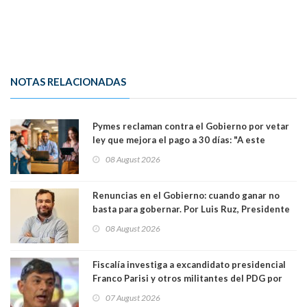
NOTAS RELACIONADAS
Pymes reclaman contra el Gobierno por vetar
ley que mejora el pago a 30 días: "A este
gobierno no le interesan las pequeñas y
08 August 2026
medianas empresas"
Renuncias en el Gobierno: cuando ganar no
basta para gobernar. Por Luis Ruz, Presidente
Centro Democracia y Comunidad (CDC)
08 August 2026
Fiscalía investiga a excandidato presidencial
Franco Parisi y otros militantes del PDG por
presunto lavado de activos y fraude
07 August 2026