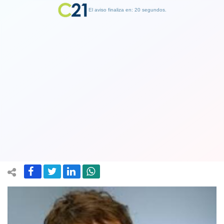
El aviso finaliza en: 19 segundos.
Finalizar Publicidad
Ministra Tohá por llamado a paro en
Calama: "La preocupación por la
ciudad no empezó ayer"
20 April 2023