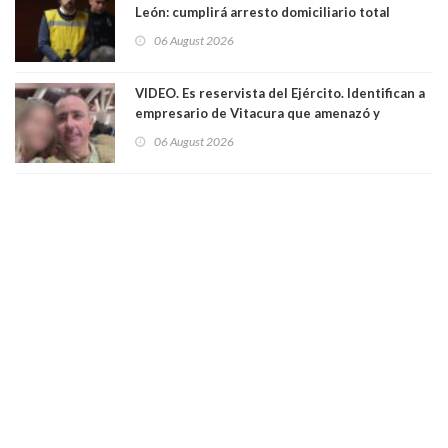
León: cumplirá arresto domiciliario total
06 August 2026
VIDEO. Es reservista del Ejército. Identifican a
empresario de Vitacura que amenazó y
secuestró por una hora a 7 niños que jugaban
06 August 2026
al "ring raja". Se trata de Andrés Arrieta y la
empresa donde era gerente lo suspendió