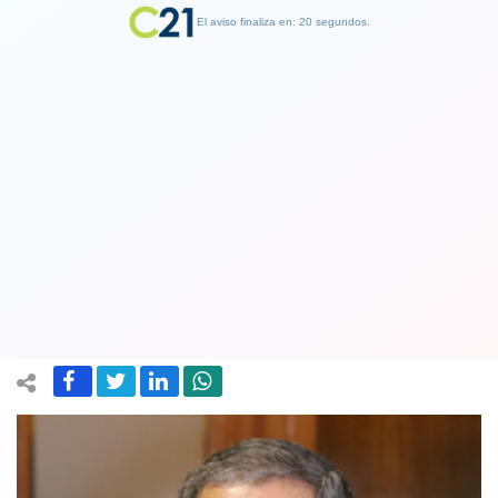
El aviso finaliza en: 19 segundos.
Finalizar Publicidad
Ministro Carroza solicita a Francia
extradición de pareja de Palma
Salamanca
22 February 2018