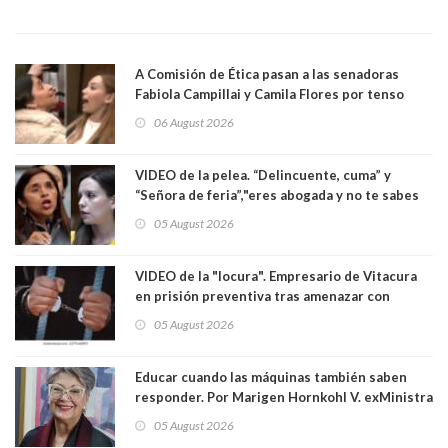
A Comisión de Ética pasan a las senadoras
Fabiola Campillai y Camila Flores por tenso
enfrentamiento entre ambas parlamentarias
06 August 2026
VIDEO de la pelea. “Delincuente, cuma” y
“Señora de feria”,"eres abogada y no te sabes
las leyes": el feo y duro fuego cruzado entre
05 August 2026
senadoras Camila Flores y Fabiola Campillai en
el Senado
VIDEO de la "locura". Empresario de Vitacura
en prisión preventiva tras amenazar con
pistola a siete niños que jugaban al "ring raja".
05 August 2026
Los persiguió en potente camioneta
Educar cuando las máquinas también saben
responder. Por Marigen Hornkohl V. exMinistra
05 August 2026