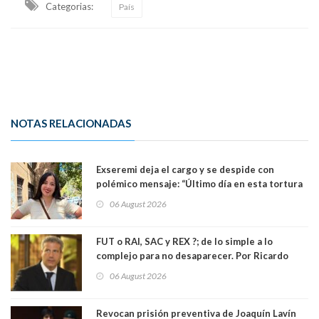
Categorias:
País
NOTAS RELACIONADAS
Exseremi deja el cargo y se despide con
polémico mensaje: “Último día en esta tortura
llamada ser seremi de Kast”
06 August 2026
FUT o RAI, SAC y REX ?; de lo simple a lo
complejo para no desaparecer. Por Ricardo
Rincón. Abogado
06 August 2026
Revocan prisión preventiva de Joaquín Lavín