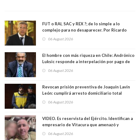
FUT o RAI, SAC y REX ?; de lo simple a lo
complejo para no desaparecer. Por Ricardo
Rincón. Abogado
06 August 2026
El hombre con más riqueza en Chile: Andrónico
Luksic responde a interpelación por pago de
contribuciones: “Voy a seguir pagando hasta el
06 August 2026
día que me muera”
Revocan prisión preventiva de Joaquín Lavín
León: cumplirá arresto domiciliario total
06 August 2026
VIDEO. Es reservista del Ejército. Identifican a
empresario de Vitacura que amenazó y
secuestró por una hora a 7 niños que jugaban
06 August 2026
al "ring raja". Se trata de Andrés Arrieta y la