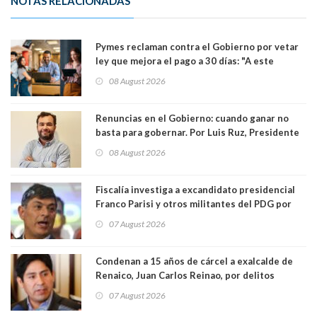
NOTAS RELACIONADAS
Pymes reclaman contra el Gobierno por vetar
ley que mejora el pago a 30 días: "A este
gobierno no le interesan las pequeñas y
08 August 2026
medianas empresas"
Renuncias en el Gobierno: cuando ganar no
basta para gobernar. Por Luis Ruz, Presidente
Centro Democracia y Comunidad (CDC)
08 August 2026
Fiscalía investiga a excandidato presidencial
Franco Parisi y otros militantes del PDG por
presunto lavado de activos y fraude
07 August 2026
Condenan a 15 años de cárcel a exalcalde de
Renaico, Juan Carlos Reinao, por delitos
sexuales y aborto
07 August 2026