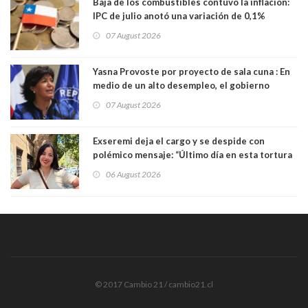
Baja de los combustibles contuvo la inflación:
IPC de julio anotó una variación de 0,1%
07 August 2026
Yasna Provoste por proyecto de sala cuna : En
medio de un alto desempleo, el gobierno
insiste en debilitar el Seguro de Cesantía
07 August 2026
Exseremi deja el cargo y se despide con
polémico mensaje: “Último día en esta tortura
llamada ser seremi de Kast”
06 August 2026
© 2017 Cambio 21 / cambio21.cl