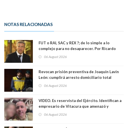
NOTAS RELACIONADAS
FUT o RAI, SAC y REX ?; de lo simple a lo
complejo para no desaparecer. Por Ricardo
Rincón. Abogado
06 August 2026
Revocan prisión preventiva de Joaquín Lavín
León: cumplirá arresto domiciliario total
06 August 2026
VIDEO. Es reservista del Ejército. Identifican a
empresario de Vitacura que amenazó y
secuestró por una hora a 7 niños que jugaban
06 August 2026
al "ring raja". Se trata de Andrés Arrieta y la
empresa donde era gerente lo suspendió