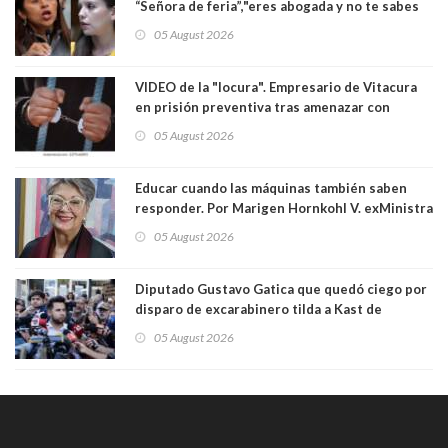
“Señora de feria”,"eres abogada y no te sabes
las leyes": el feo y duro fuego cruzado entre
05 August 2026
senadoras Camila Flores y Fabiola Campillai en
el Senado
VIDEO de la "locura". Empresario de Vitacura
en prisión preventiva tras amenazar con
pistola a siete niños que jugaban al "ring raja".
05 August 2026
Los persiguió en potente camioneta
Educar cuando las máquinas también saben
responder. Por Marigen Hornkohl V. exMinistra
05 August 2026
Diputado Gustavo Gatica que quedó ciego por
disparo de excarabinero tilda a Kast de
"activista de ultraderecha" tras celebrar
05 August 2026
absolución del exuniformado. Presidente DC
también criticó al mandatario