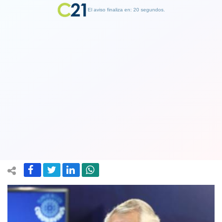
El aviso finaliza en: 19 segundos.
Finalizar Publicidad
Ministro Paris por sueldo de los
médicos del sector público: “No hay
posibilidad de bajarlos”
16 November 2020