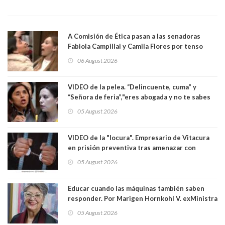
A Comisión de Ética pasan a las senadoras
Fabiola Campillai y Camila Flores por tenso
enfrentamiento entre ambas parlamentarias
06 August 2026
VIDEO de la pelea. “Delincuente, cuma” y
“Señora de feria”,"eres abogada y no te sabes
las leyes": el feo y duro fuego cruzado entre
05 August 2026
senadoras Camila Flores y Fabiola Campillai en
el Senado
VIDEO de la "locura". Empresario de Vitacura
en prisión preventiva tras amenazar con
pistola a siete niños que jugaban al "ring raja".
05 August 2026
Los persiguió en potente camioneta
Educar cuando las máquinas también saben
responder. Por Marigen Hornkohl V. exMinistra
05 August 2026