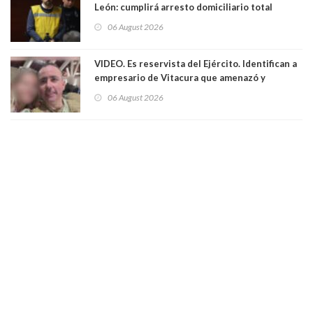
León: cumplirá arresto domiciliario total
06 August 2026
VIDEO. Es reservista del Ejército. Identifican a
empresario de Vitacura que amenazó y
secuestró por una hora a 7 niños que jugaban
06 August 2026
al "ring raja". Se trata de Andrés Arrieta y la
empresa donde era gerente lo suspendió