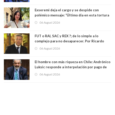
Exseremi deja el cargo y se despide con
polémico mensaje: “Último día en esta tortura
llamada ser seremi de Kast”
06 August 2026
FUT o RAI, SAC y REX ?; de lo simple a lo
complejo para no desaparecer. Por Ricardo
Rincón. Abogado
06 August 2026
El hombre con más riqueza en Chile: Andrónico
Luksic responde a interpelación por pago de
contribuciones: “Voy a seguir pagando hasta el
06 August 2026
día que me muera”