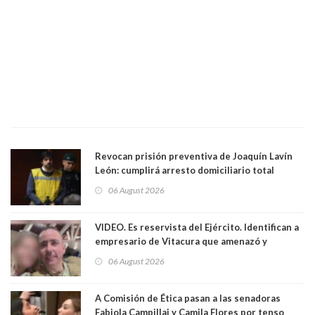
Revocan prisión preventiva de Joaquín Lavín
León: cumplirá arresto domiciliario total
06 August 2026
VIDEO. Es reservista del Ejército. Identifican a
empresario de Vitacura que amenazó y
secuestró por una hora a 7 niños que jugaban
06 August 2026
al "ring raja". Se trata de Andrés Arrieta y la
empresa donde era gerente lo suspendió
A Comisión de Ética pasan a las senadoras
Fabiola Campillai y Camila Flores por tenso