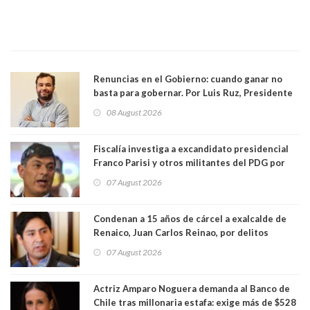
Renuncias en el Gobierno: cuando ganar no
basta para gobernar. Por Luis Ruz, Presidente
Centro Democracia y Comunidad (CDC)
08 August 2026
Fiscalía investiga a excandidato presidencial
Franco Parisi y otros militantes del PDG por
presunto lavado de activos y fraude
07 August 2026
Condenan a 15 años de cárcel a exalcalde de
Renaico, Juan Carlos Reinao, por delitos
sexuales y aborto
07 August 2026
Actriz Amparo Noguera demanda al Banco de
Chile tras millonaria estafa: exige más de $528