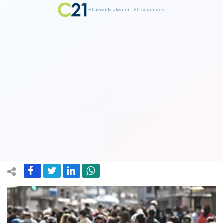
El aviso finaliza en: 19 segundos.
Finalizar Publicidad
Minsal informó 640 casos Covid-19 y
registra una preocupante alza de
contagios activos
27 September 2021