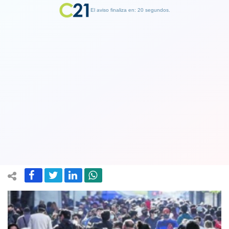
El aviso finaliza en: 19 segundos.
Finalizar Publicidad
Minsal registró 1.390 contagios
nuevos de covid-19: Chile mantiene
11.169 casos activos
02 November 2021