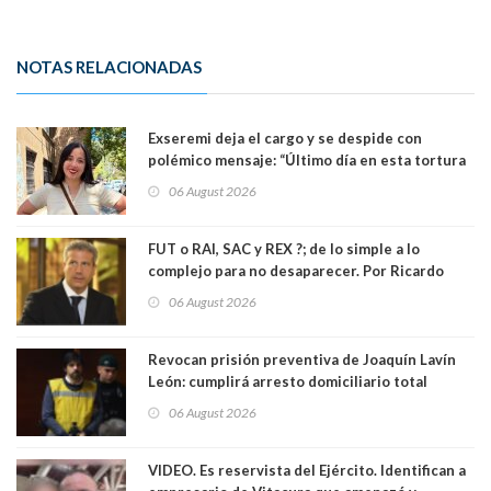
NOTAS RELACIONADAS
Exseremi deja el cargo y se despide con
polémico mensaje: “Último día en esta tortura
llamada ser seremi de Kast”
06 August 2026
FUT o RAI, SAC y REX ?; de lo simple a lo
complejo para no desaparecer. Por Ricardo
Rincón. Abogado
06 August 2026
Revocan prisión preventiva de Joaquín Lavín
León: cumplirá arresto domiciliario total
06 August 2026
VIDEO. Es reservista del Ejército. Identifican a