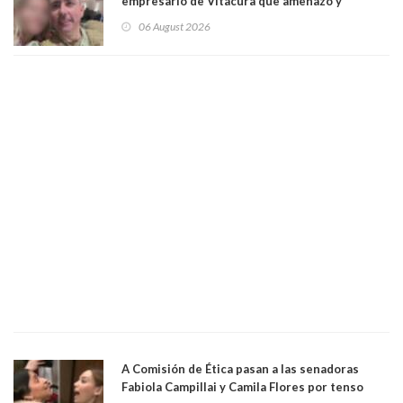
empresario de Vitacura que amenazó y
secuestró por una hora a 7 niños que jugaban
06 August 2026
al "ring raja". Se trata de Andrés Arrieta y la
empresa donde era gerente lo suspendió
A Comisión de Ética pasan a las senadoras
Fabiola Campillai y Camila Flores por tenso