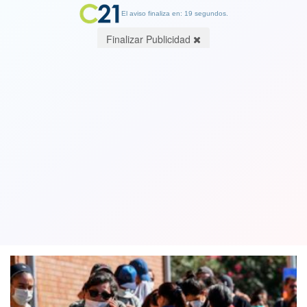
El aviso finaliza en: 19 segundos.
Finalizar Publicidad
Minsal registra 23.132 nuevos casos
de COVID y positividad nacional llega
a 21,88%
04 March 2022