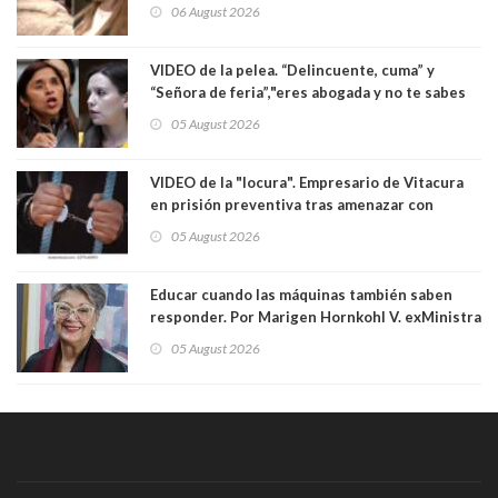
enfrentamiento entre ambas parlamentarias
06 August 2026
VIDEO de la pelea. “Delincuente, cuma” y
“Señora de feria”,"eres abogada y no te sabes
las leyes": el feo y duro fuego cruzado entre
05 August 2026
senadoras Camila Flores y Fabiola Campillai en
el Senado
VIDEO de la "locura". Empresario de Vitacura
en prisión preventiva tras amenazar con
pistola a siete niños que jugaban al "ring raja".
05 August 2026
Los persiguió en potente camioneta
Educar cuando las máquinas también saben
responder. Por Marigen Hornkohl V. exMinistra
05 August 2026