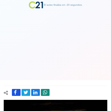
El aviso finaliza en: 19 segundos.
Finalizar Publicidad
MOP responsabilizó a la concesionaria
por filtraciones en autopista y dijo que
"tienen que evaluar compensación a
usuarios"
03 October 2023