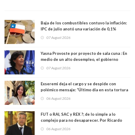
Baja de los combustibles contuvo la inflación:
IPC de julio anotó una variación de 0,1%
07 August 2026
Yasna Provoste por proyecto de sala cuna : En
medio de un alto desempleo, el gobierno
insiste en debilitar el Seguro de Cesantía
07 August 2026
Exseremi deja el cargo y se despide con
polémico mensaje: “Último día en esta tortura
llamada ser seremi de Kast”
06 August 2026
FUT o RAI, SAC y REX ?; de lo simple a lo
complejo para no desaparecer. Por Ricardo
Rincón. Abogado
06 August 2026