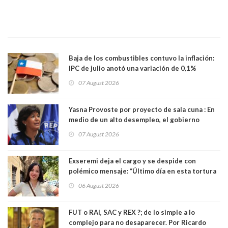
Baja de los combustibles contuvo la inflación:
IPC de julio anotó una variación de 0,1%
07 August 2026
Yasna Provoste por proyecto de sala cuna : En
medio de un alto desempleo, el gobierno
insiste en debilitar el Seguro de Cesantía
07 August 2026
Exseremi deja el cargo y se despide con
polémico mensaje: “Último día en esta tortura
llamada ser seremi de Kast”
06 August 2026
FUT o RAI, SAC y REX ?; de lo simple a lo
complejo para no desaparecer. Por Ricardo