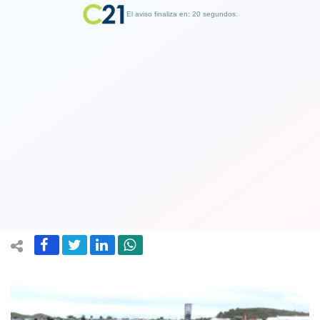
El aviso finaliza en: 19 segundos.
Finalizar Publicidad
Motociclistas rechazan la restricción:
“Se nos mide con la misma vara que un
auto”
25 April 2018