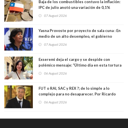
Baja de los combustibles contuvo la inflación:
IPC de julio anotó una variación de 0,1%
07 August 2026
Yasna Provoste por proyecto de sala cuna : En
medio de un alto desempleo, el gobierno
insiste en debilitar el Seguro de Cesantía
07 August 2026
Exseremi deja el cargo y se despide con
polémico mensaje: “Último día en esta tortura
llamada ser seremi de Kast”
06 August 2026
FUT o RAI, SAC y REX ?; de lo simple a lo
complejo para no desaparecer. Por Ricardo
Rincón. Abogado
06 August 2026