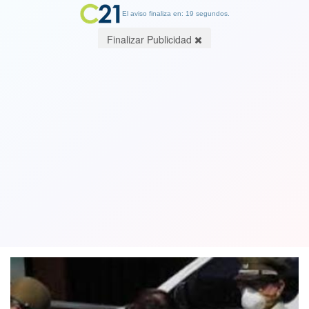
El aviso finaliza en: 19 segundos.
Finalizar Publicidad
Mucho abuso obliga a cambios en los
permisos en cuarentena: Cinco
máximo a la semana
15 May 2020