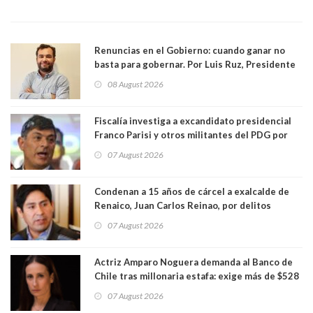
Renuncias en el Gobierno: cuando ganar no
basta para gobernar. Por Luis Ruz, Presidente
Centro Democracia y Comunidad (CDC)
08 August 2026
Fiscalía investiga a excandidato presidencial
Franco Parisi y otros militantes del PDG por
presunto lavado de activos y fraude
07 August 2026
Condenan a 15 años de cárcel a exalcalde de
Renaico, Juan Carlos Reinao, por delitos
sexuales y aborto
07 August 2026
Actriz Amparo Noguera demanda al Banco de
Chile tras millonaria estafa: exige más de $528
millones
07 August 2026