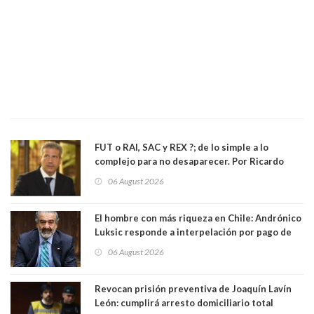
FUT o RAI, SAC y REX ?; de lo simple a lo
complejo para no desaparecer. Por Ricardo
Rincón. Abogado
06 August 2026
El hombre con más riqueza en Chile: Andrónico
Luksic responde a interpelación por pago de
contribuciones: “Voy a seguir pagando hasta el
06 August 2026
día que me muera”
Revocan prisión preventiva de Joaquín Lavín
León: cumplirá arresto domiciliario total