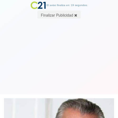
El aviso finaliza en: 19 segundos.
Finalizar Publicidad
Máximo Pacheco: lo sucedido con
Catrillanca "es una vergüenza para
todos nosotros como país"
22 November 2018