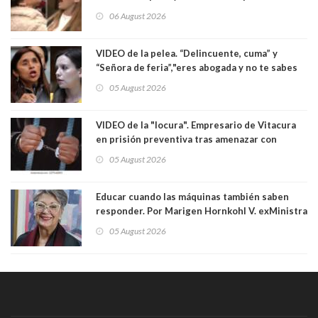
enfrentamiento entre ambas parlamentarias
06 August 2026
VIDEO de la pelea. “Delincuente, cuma” y
“Señora de feria”,"eres abogada y no te sabes
las leyes": el feo y duro fuego cruzado entre
05 August 2026
senadoras Camila Flores y Fabiola Campillai en
el Senado
VIDEO de la "locura". Empresario de Vitacura
en prisión preventiva tras amenazar con
pistola a siete niños que jugaban al "ring raja".
05 August 2026
Los persiguió en potente camioneta
Educar cuando las máquinas también saben
responder. Por Marigen Hornkohl V. exMinistra
05 August 2026