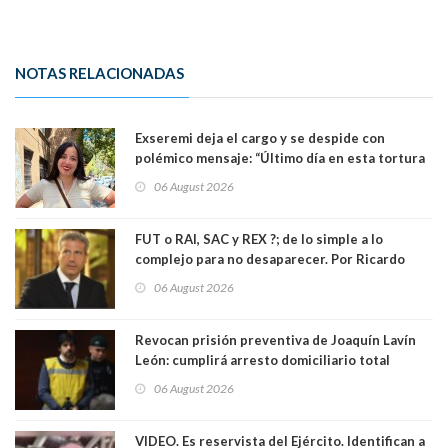
NOTAS RELACIONADAS
Exseremi deja el cargo y se despide con
polémico mensaje: “Último día en esta tortura
llamada ser seremi de Kast”
06 August 2026
FUT o RAI, SAC y REX ?; de lo simple a lo
complejo para no desaparecer. Por Ricardo
Rincón. Abogado
06 August 2026
Revocan prisión preventiva de Joaquín Lavín
León: cumplirá arresto domiciliario total
06 August 2026
VIDEO. Es reservista del Ejército. Identifican a