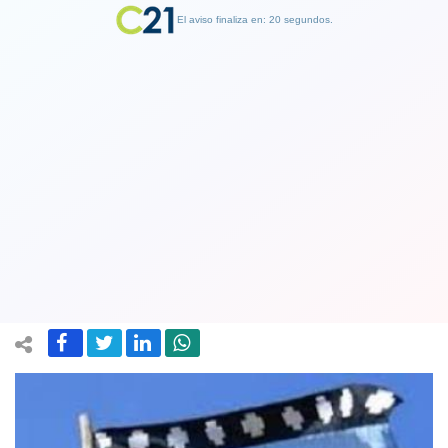
El aviso finaliza en: 19 segundos.
Finalizar Publicidad
Niño mapuche que estaba en fundo
tomado fue baleado desde un auto en
Collipulli
13 September 2020