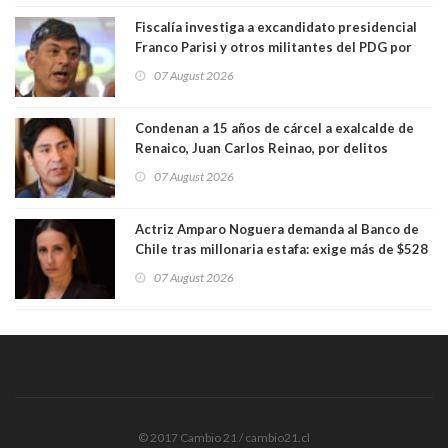
Fiscalía investiga a excandidato presidencial
Franco Parisi y otros militantes del PDG por
presunto lavado de activos y fraude
07 August 2026
Condenan a 15 años de cárcel a exalcalde de
Renaico, Juan Carlos Reinao, por delitos
sexuales y aborto
07 August 2026
Actriz Amparo Noguera demanda al Banco de
Chile tras millonaria estafa: exige más de $528
millones
07 August 2026
© 2017 Cambio 21 / cambio21.cl