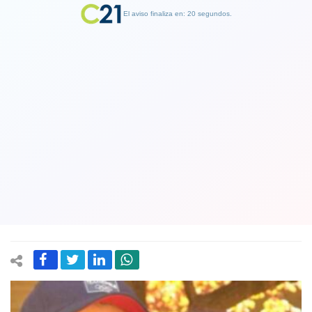
El aviso finaliza en: 19 segundos.
Finalizar Publicidad
"No manchen el deporte femenino":
Exclub de Paula Carrasco, pareja del
Presidente Boric, responde a dudas
sobre su financiamiento
29 May 2025