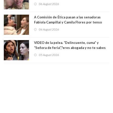
secuestró por una hora a 7 niños que jugaban
06 August 2026
al "ring raja". Se trata de Andrés Arrieta y la
empresa donde era gerente lo suspendió
A Comisión de Ética pasan a las senadoras
Fabiola Campillai y Camila Flores por tenso
enfrentamiento entre ambas parlamentarias
06 August 2026
VIDEO de la pelea. “Delincuente, cuma” y
“Señora de feria”,"eres abogada y no te sabes
las leyes": el feo y duro fuego cruzado entre
05 August 2026
senadoras Camila Flores y Fabiola Campillai en
el Senado