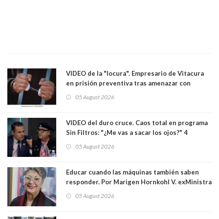
VIDEO de la "locura". Empresario de Vitacura
en prisión preventiva tras amenazar con
pistola a siete niños que jugaban al "ring raja".
05 August 2026
Los persiguió en potente camioneta
VIDEO del duro cruce. Caos total en programa
Sin Filtros: "¿Me vas a sacar los ojos?" 4
panelistas abandonan set por estar invitado
05 August 2026
excarabinero que dejó ciego a Gustavo Gatica:
Lo trataron de "carnicero Crespo"
Educar cuando las máquinas también saben
responder. Por Marigen Hornkohl V. exMinistra
05 August 2026