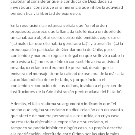
cautelar al considerar que la conducta de Díaz, dada su
investidura, constituye una injerencia que inhibe la actividad
periodística y la libertad de expresión.
En la resolución, la instancia señala que “en el orden
propuesto, aparece que la llamada telefónica a un dueño de
un canal, para objetar cierto contenido emitido; expresar el
‘(…) malestar que ello habría generado (…)’; y transmitir ‘(…) la
preocupación particular de Gendarmería de Chile, por el
contenido y manera irregular o ilegal en que se llevó a cabo la
entrevista (…)’, no es posible circunscribirlo a una actividad
privada, o reclamo enteramente personal, desde que la
emisora del mensaje tiene la calidad de asesora de la más alta
autoridad pública de un Estado, y porque incluso el
contenido reconocido de sus dichos, involucra el parecer de
instituciones de la Administración penitenciaria del Estado”.
Además, el fallo reafirma su argumento indicando que “el
hecho que origina su reclamo no dice relación con un asunto
que afecte de manera personal a la recurrida, en cuyo caso,
no resultaría objetable la expresión de su reclamo, ni
tampoco se podría inhibir en ningún caso, su propio derecho
a la rectificación, ejercitado este último por las vías legales