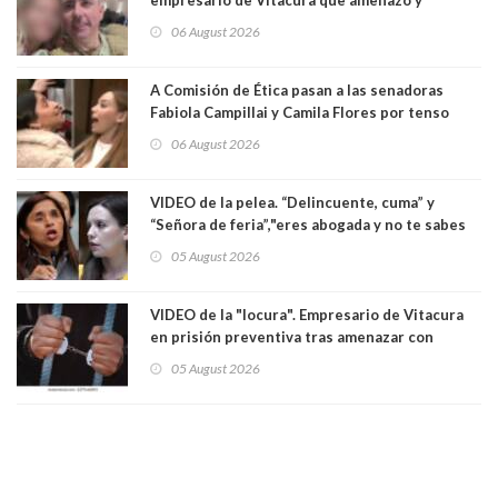
secuestró por una hora a 7 niños que jugaban
06 August 2026
al "ring raja". Se trata de Andrés Arrieta y la
empresa donde era gerente lo suspendió
A Comisión de Ética pasan a las senadoras
Fabiola Campillai y Camila Flores por tenso
enfrentamiento entre ambas parlamentarias
06 August 2026
VIDEO de la pelea. “Delincuente, cuma” y
“Señora de feria”,"eres abogada y no te sabes
las leyes": el feo y duro fuego cruzado entre
05 August 2026
senadoras Camila Flores y Fabiola Campillai en
el Senado
VIDEO de la "locura". Empresario de Vitacura
en prisión preventiva tras amenazar con
pistola a siete niños que jugaban al "ring raja".
05 August 2026
Los persiguió en potente camioneta