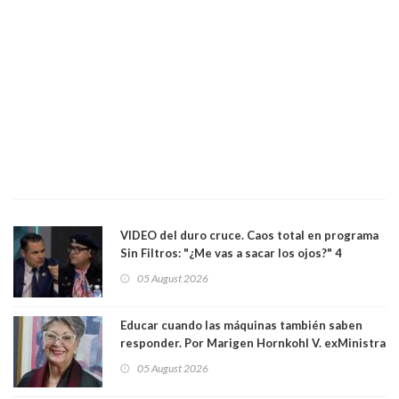
VIDEO del duro cruce. Caos total en programa
Sin Filtros: "¿Me vas a sacar los ojos?" 4
panelistas abandonan set por estar invitado
05 August 2026
excarabinero que dejó ciego a Gustavo Gatica:
Lo trataron de "carnicero Crespo"
Educar cuando las máquinas también saben
responder. Por Marigen Hornkohl V. exMinistra
05 August 2026