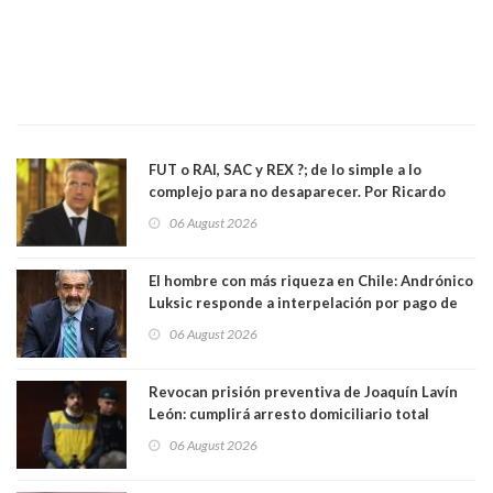
FUT o RAI, SAC y REX ?; de lo simple a lo
complejo para no desaparecer. Por Ricardo
Rincón. Abogado
06 August 2026
El hombre con más riqueza en Chile: Andrónico
Luksic responde a interpelación por pago de
contribuciones: “Voy a seguir pagando hasta el
06 August 2026
día que me muera”
Revocan prisión preventiva de Joaquín Lavín
León: cumplirá arresto domiciliario total
06 August 2026