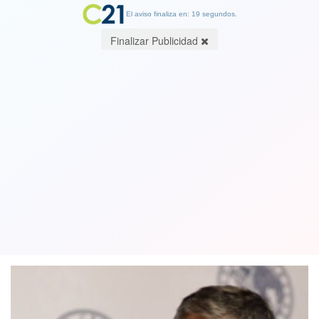
El aviso finaliza en: 19 segundos.
Finalizar Publicidad
Nuevo ministro de Hacienda, Mario
Marcel confirma meta de subir sueldo
mínimo a 500 mil pesos
12 March 2022