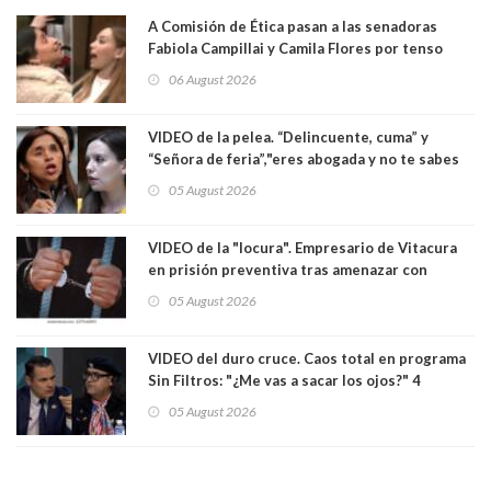
A Comisión de Ética pasan a las senadoras
Fabiola Campillai y Camila Flores por tenso
enfrentamiento entre ambas parlamentarias
06 August 2026
VIDEO de la pelea. “Delincuente, cuma” y
“Señora de feria”,"eres abogada y no te sabes
las leyes": el feo y duro fuego cruzado entre
05 August 2026
senadoras Camila Flores y Fabiola Campillai en
el Senado
VIDEO de la "locura". Empresario de Vitacura
en prisión preventiva tras amenazar con
pistola a siete niños que jugaban al "ring raja".
05 August 2026
Los persiguió en potente camioneta
VIDEO del duro cruce. Caos total en programa
Sin Filtros: "¿Me vas a sacar los ojos?" 4
panelistas abandonan set por estar invitado
05 August 2026
excarabinero que dejó ciego a Gustavo Gatica:
Lo trataron de "carnicero Crespo"