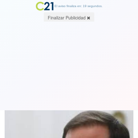
El aviso finaliza en: 19 segundos.
Finalizar Publicidad
Nuevo vocero Bellolio (UDI) asegura
que no son un “gabinete del Rechazo”
29 July 2020