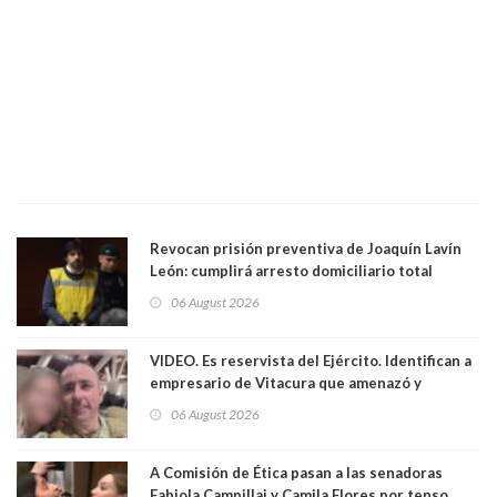
Revocan prisión preventiva de Joaquín Lavín
León: cumplirá arresto domiciliario total
06 August 2026
VIDEO. Es reservista del Ejército. Identifican a
empresario de Vitacura que amenazó y
secuestró por una hora a 7 niños que jugaban
06 August 2026
al "ring raja". Se trata de Andrés Arrieta y la
empresa donde era gerente lo suspendió
A Comisión de Ética pasan a las senadoras
Fabiola Campillai y Camila Flores por tenso