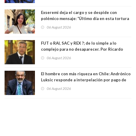
Exseremi deja el cargo y se despide con
polémico mensaje: “Último día en esta tortura
llamada ser seremi de Kast”
06 August 2026
FUT o RAI, SAC y REX ?; de lo simple a lo
complejo para no desaparecer. Por Ricardo
Rincón. Abogado
06 August 2026
El hombre con más riqueza en Chile: Andrónico
Luksic responde a interpelación por pago de
contribuciones: “Voy a seguir pagando hasta el
06 August 2026
día que me muera”