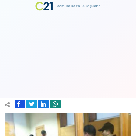
El aviso finaliza en: 19 segundos.
Finalizar Publicidad
Operación Huracán: Corte de
Apelaciones de Temuco revisa
sobreseimiento del caso
27 February 2018