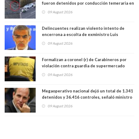
fueron detenidos por conducción temeraria en
la comuna de Vitacura
09 August 2026
Delincuentes realizan violento intento de
encerrona a escolta de exministro Luis
Cordero en Vitacura. Persecución terminó en
09 August 2026
Lo Espejo
Formalizan a coronel (r) de Carabineros por
violación contra guardia de supermercado
09 August 2026
Megaoperativo nacional dejó un total de 1.341
detenidos y 36.416 controles, señaló ministro
de Seguridad
09 August 2026