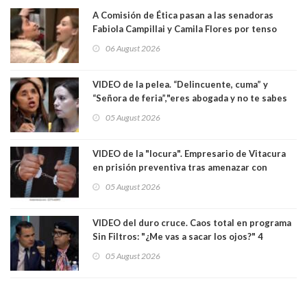
A Comisión de Ética pasan a las senadoras
Fabiola Campillai y Camila Flores por tenso
enfrentamiento entre ambas parlamentarias
06 August 2026
VIDEO de la pelea. “Delincuente, cuma” y
“Señora de feria”,"eres abogada y no te sabes
las leyes": el feo y duro fuego cruzado entre
05 August 2026
senadoras Camila Flores y Fabiola Campillai en
el Senado
VIDEO de la "locura". Empresario de Vitacura
en prisión preventiva tras amenazar con
pistola a siete niños que jugaban al "ring raja".
05 August 2026
Los persiguió en potente camioneta
VIDEO del duro cruce. Caos total en programa
Sin Filtros: "¿Me vas a sacar los ojos?" 4
panelistas abandonan set por estar invitado
05 August 2026
excarabinero que dejó ciego a Gustavo Gatica:
Lo trataron de "carnicero Crespo"