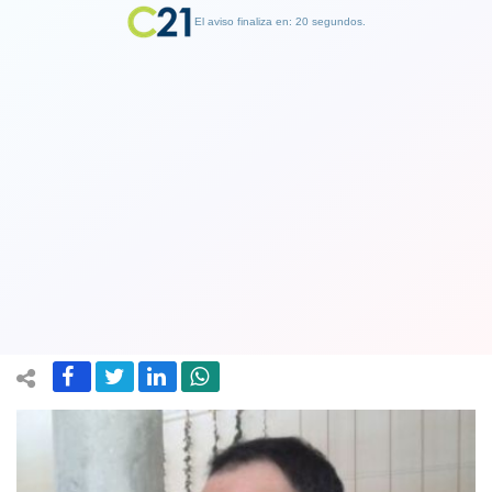
El aviso finaliza en: 19 segundos.
Finalizar Publicidad
Operación Huracán: fiscal de Temuco
acusa montaje de Inteligencia de
Carabineros
25 January 2018