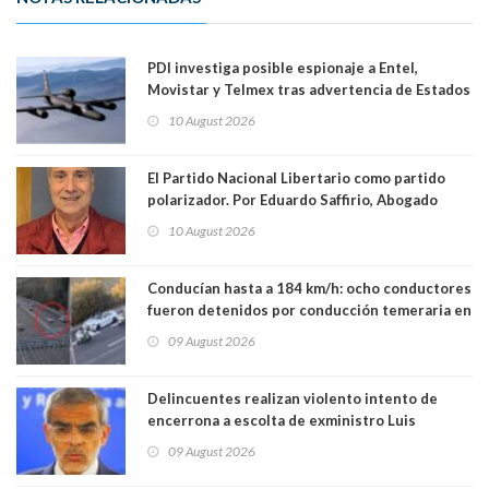
PDI investiga posible espionaje a Entel,
Movistar y Telmex tras advertencia de Estados
Unidos
10 August 2026
El Partido Nacional Libertario como partido
polarizador. Por Eduardo Saffirio, Abogado
10 August 2026
Conducían hasta a 184 km/h: ocho conductores
fueron detenidos por conducción temeraria en
la comuna de Vitacura
09 August 2026
Delincuentes realizan violento intento de
encerrona a escolta de exministro Luis
Cordero en Vitacura. Persecución terminó en
09 August 2026
Lo Espejo