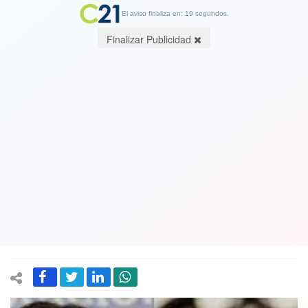
El aviso finaliza en: 19 segundos.
Finalizar Publicidad
Oposición en llamas por errores "no
forzados": Anuncian acusación
constitucional contra ministros
Giorgio Jackson y Marcela Ríos de
Justicia
03 January 2023