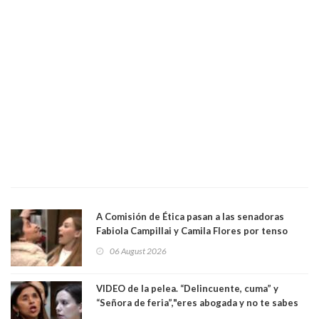
A Comisión de Ética pasan a las senadoras
Fabiola Campillai y Camila Flores por tenso
enfrentamiento entre ambas parlamentarias
06 August 2026
VIDEO de la pelea. “Delincuente, cuma” y
“Señora de feria”,"eres abogada y no te sabes
las leyes": el feo y duro fuego cruzado entre