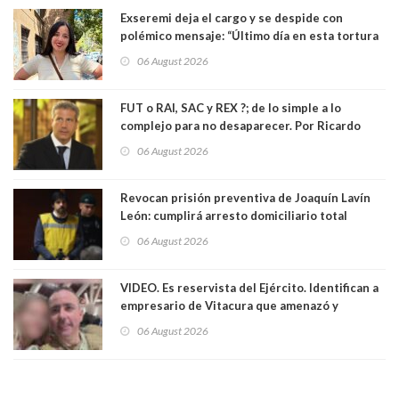
Exseremi deja el cargo y se despide con
polémico mensaje: “Último día en esta tortura
llamada ser seremi de Kast”
06 August 2026
FUT o RAI, SAC y REX ?; de lo simple a lo
complejo para no desaparecer. Por Ricardo
Rincón. Abogado
06 August 2026
Revocan prisión preventiva de Joaquín Lavín
León: cumplirá arresto domiciliario total
06 August 2026
VIDEO. Es reservista del Ejército. Identifican a
empresario de Vitacura que amenazó y
secuestró por una hora a 7 niños que jugaban
06 August 2026
al "ring raja". Se trata de Andrés Arrieta y la
empresa donde era gerente lo suspendió