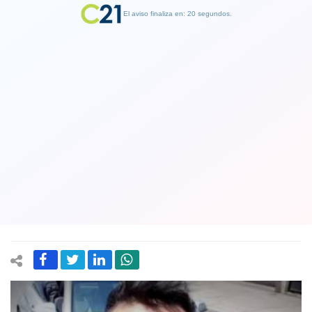
El aviso finaliza en: 19 segundos.
Finalizar Publicidad
Orden de captura contra amigo del
"Cangri" como testigo de posibles
razones que provocaron la muerte del
joven
05 March 2019