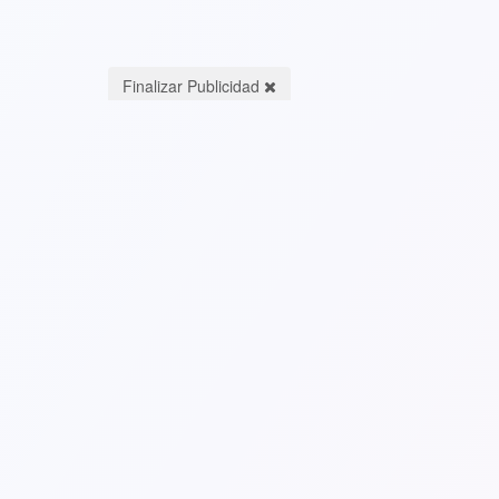
Finalizar Publicidad