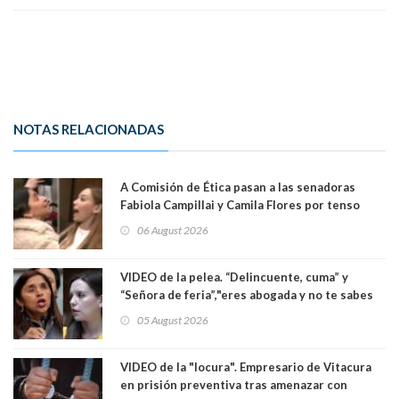
NOTAS RELACIONADAS
A Comisión de Ética pasan a las senadoras
Fabiola Campillai y Camila Flores por tenso
enfrentamiento entre ambas parlamentarias
06 August 2026
VIDEO de la pelea. “Delincuente, cuma” y
“Señora de feria”,"eres abogada y no te sabes
las leyes": el feo y duro fuego cruzado entre
05 August 2026
senadoras Camila Flores y Fabiola Campillai en
el Senado
VIDEO de la "locura". Empresario de Vitacura
en prisión preventiva tras amenazar con