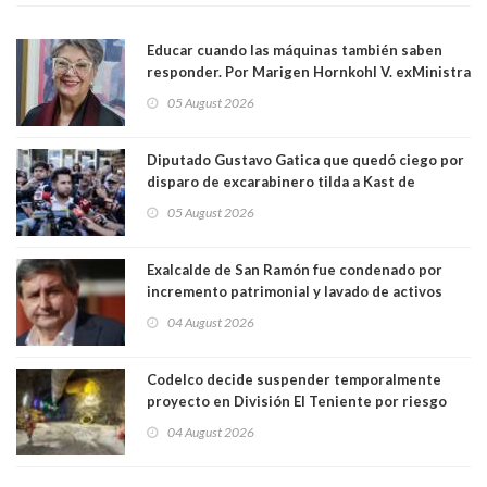
Educar cuando las máquinas también saben
responder. Por Marigen Hornkohl V. exMinistra
05 August 2026
Diputado Gustavo Gatica que quedó ciego por
disparo de excarabinero tilda a Kast de
"activista de ultraderecha" tras celebrar
05 August 2026
absolución del exuniformado. Presidente DC
también criticó al mandatario
Exalcalde de San Ramón fue condenado por
incremento patrimonial y lavado de activos
04 August 2026
Codelco decide suspender temporalmente
proyecto en División El Teniente por riesgo
sísmico emergente:
04 August 2026