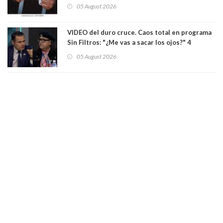
pistola a siete niños que jugaban al "ring raja".
05 August 2026
Los persiguió en potente camioneta
VIDEO del duro cruce. Caos total en programa
Sin Filtros: "¿Me vas a sacar los ojos?" 4
panelistas abandonan set por estar invitado
05 August 2026
excarabinero que dejó ciego a Gustavo Gatica:
Lo trataron de "carnicero Crespo"