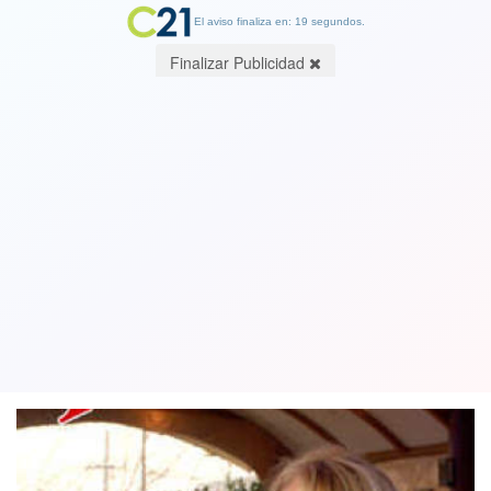
El aviso finaliza en: 19 segundos.
Finalizar Publicidad
Otra vez la alcaldesa de Maipú es
acusada de amenazar a concejal y
denunciada a la PDI
22 March 2019