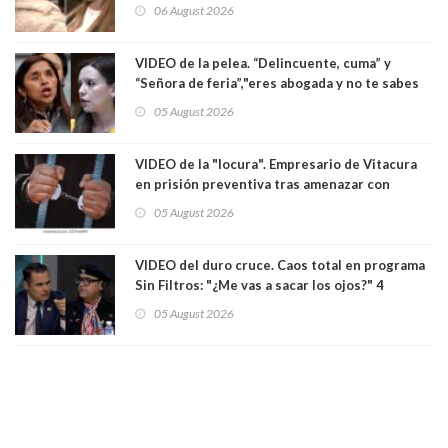
enfrentamiento entre ambas parlamentarias
06 August 2026
VIDEO de la pelea. “Delincuente, cuma” y
“Señora de feria”,"eres abogada y no te sabes
las leyes": el feo y duro fuego cruzado entre
05 August 2026
senadoras Camila Flores y Fabiola Campillai en
el Senado
VIDEO de la "locura". Empresario de Vitacura
en prisión preventiva tras amenazar con
pistola a siete niños que jugaban al "ring raja".
05 August 2026
Los persiguió en potente camioneta
VIDEO del duro cruce. Caos total en programa
Sin Filtros: "¿Me vas a sacar los ojos?" 4
panelistas abandonan set por estar invitado
05 August 2026
excarabinero que dejó ciego a Gustavo Gatica:
Lo trataron de "carnicero Crespo"