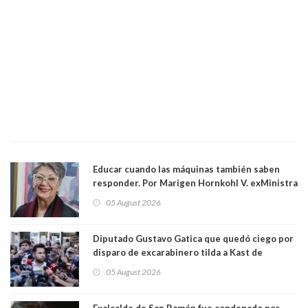
Educar cuando las máquinas también saben
responder. Por Marigen Hornkohl V. exMinistra
05 August 2026
Diputado Gustavo Gatica que quedó ciego por
disparo de excarabinero tilda a Kast de
"activista de ultraderecha" tras celebrar
05 August 2026
absolución del exuniformado. Presidente DC
también criticó al mandatario
Exalcalde de San Ramón fue condenado por