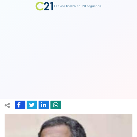
El aviso finaliza en: 19 segundos.
Finalizar Publicidad
Otro golpe militar: Juez Carroza debe
declararse incompetente en el caso de
quema de archivos de la CNI
14 September 2018