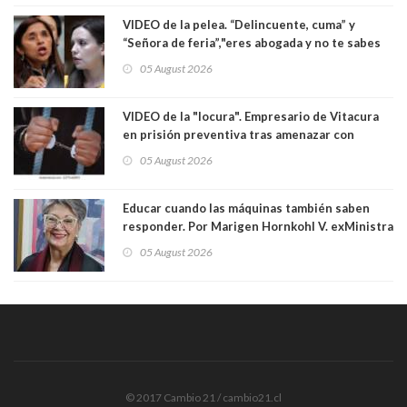
VIDEO de la pelea. “Delincuente, cuma” y
“Señora de feria”,"eres abogada y no te sabes
las leyes": el feo y duro fuego cruzado entre
05 August 2026
senadoras Camila Flores y Fabiola Campillai en
el Senado
VIDEO de la "locura". Empresario de Vitacura
en prisión preventiva tras amenazar con
pistola a siete niños que jugaban al "ring raja".
05 August 2026
Los persiguió en potente camioneta
Educar cuando las máquinas también saben
responder. Por Marigen Hornkohl V. exMinistra
05 August 2026
© 2017 Cambio 21 / cambio21.cl