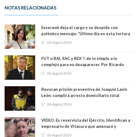
NOTAS RELACIONADAS
Exseremi deja el cargo y se despide con
polémico mensaje: “Último día en esta tortura
llamada ser seremi de Kast”
06 August 2026
FUT o RAI, SAC y REX ?; de lo simple a lo
complejo para no desaparecer. Por Ricardo
Rincón. Abogado
06 August 2026
Revocan prisión preventiva de Joaquín Lavín
León: cumplirá arresto domiciliario total
06 August 2026
VIDEO. Es reservista del Ejército. Identifican a
empresario de Vitacura que amenazó y
secuestró por una hora a 7 niños que jugaban
06 August 2026