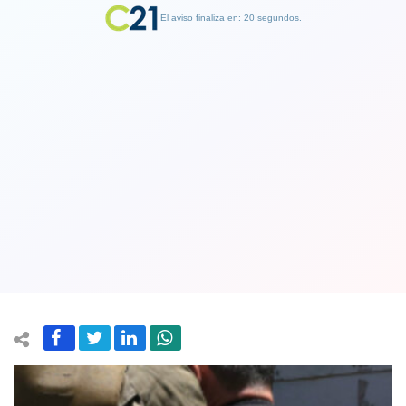
El aviso finaliza en: 19 segundos.
Finalizar Publicidad
Padre del cantante urbano
Marcianeke fue detenido en Talca por
tráfico de drogas y porte de armas de
fuego
14 March 2025