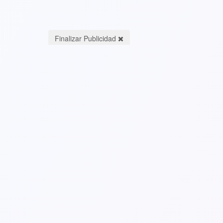
Finalizar Publicidad