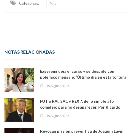
Categorias:
País
NOTAS RELACIONADAS
Exseremi deja el cargo y se despide con
polémico mensaje: “Último día en esta tortura
llamada ser seremi de Kast”
06 August 2026
FUT o RAI, SAC y REX ?; de lo simple a lo
complejo para no desaparecer. Por Ricardo
Rincón. Abogado
06 August 2026
Revocan prisión preventiva de Joaquín Lavín