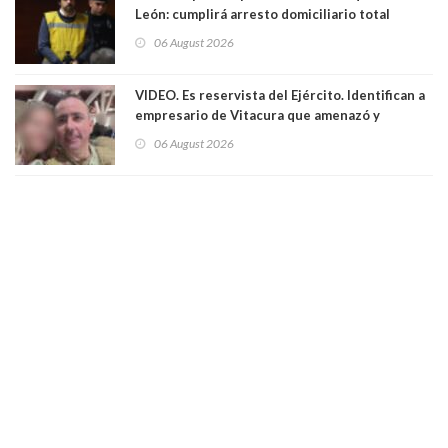
León: cumplirá arresto domiciliario total
06 August 2026
VIDEO. Es reservista del Ejército. Identifican a
empresario de Vitacura que amenazó y
secuestró por una hora a 7 niños que jugaban
06 August 2026
al "ring raja". Se trata de Andrés Arrieta y la
empresa donde era gerente lo suspendió