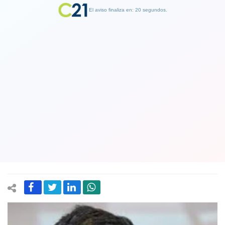
El aviso finaliza en: 19 segundos.
Finalizar Publicidad
Parisi respalda acusación contra
Nicolás Grau y apunta a Mario Marcel:
"Calculó mal todos los presupuestos
del Gobierno de Boric"
11 June 2026