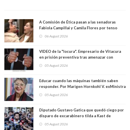
A Comisión de Ética pasan a las senadoras
Fabiola Campillai y Camila Flores por tenso
enfrentamiento entre ambas parlamentarias
06 August 2026
VIDEO de la "locura". Empresario de Vitacura
en prisión preventiva tras amenazar con
pistola a siete niños que jugaban al "ring raja".
05 August 2026
Los persiguió en potente camioneta
Educar cuando las máquinas también saben
responder. Por Marigen Hornkohl V. exMinistra
05 August 2026
Diputado Gustavo Gatica que quedó ciego por
disparo de excarabinero tilda a Kast de
"activista de ultraderecha" tras celebrar
05 August 2026
absolución del exuniformado. Presidente DC