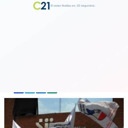
El aviso finaliza en: 19 segundos.
Finalizar Publicidad
Paro nacional de funcionarios del SII
en rechazo a reforma tributaria
29 August 2018