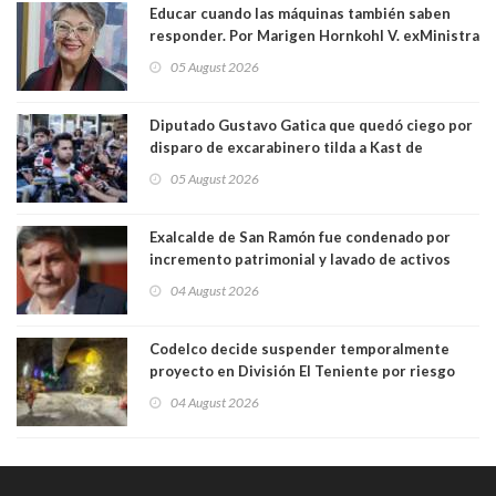
Educar cuando las máquinas también saben
responder. Por Marigen Hornkohl V. exMinistra
05 August 2026
Diputado Gustavo Gatica que quedó ciego por
disparo de excarabinero tilda a Kast de
"activista de ultraderecha" tras celebrar
05 August 2026
absolución del exuniformado. Presidente DC
también criticó al mandatario
Exalcalde de San Ramón fue condenado por
incremento patrimonial y lavado de activos
04 August 2026
Codelco decide suspender temporalmente
proyecto en División El Teniente por riesgo
sísmico emergente:
04 August 2026