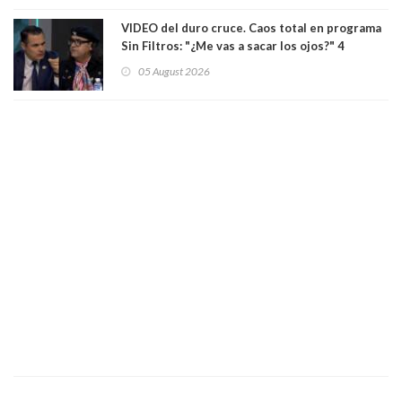
VIDEO del duro cruce. Caos total en programa
Sin Filtros: "¿Me vas a sacar los ojos?" 4
panelistas abandonan set por estar invitado
05 August 2026
excarabinero que dejó ciego a Gustavo Gatica:
Lo trataron de "carnicero Crespo"