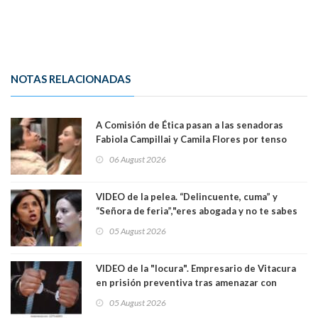
NOTAS RELACIONADAS
A Comisión de Ética pasan a las senadoras
Fabiola Campillai y Camila Flores por tenso
enfrentamiento entre ambas parlamentarias
06 August 2026
VIDEO de la pelea. “Delincuente, cuma” y
“Señora de feria”,"eres abogada y no te sabes
las leyes": el feo y duro fuego cruzado entre
05 August 2026
senadoras Camila Flores y Fabiola Campillai en
el Senado
VIDEO de la "locura". Empresario de Vitacura
en prisión preventiva tras amenazar con
pistola a siete niños que jugaban al "ring raja".
05 August 2026
Los persiguió en potente camioneta