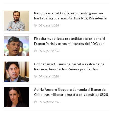
Renuncias en el Gobierno: cuando ganar no
basta para gobernar. Por Luis Ruz, Presidente
Centro Democracia y Comunidad (CDC)
08 August 2026
Fiscalía investiga a excandidato presidencial
Franco Parisi y otros militantes del PDG por
presunto lavado de activos y fraude
07 August 2026
Condenan a 15 años de cárcel a exalcalde de
Renaico, Juan Carlos Reinao, por delitos
sexuales y aborto
07 August 2026
Actriz Amparo Noguera demanda al Banco de
Chile tras millonaria estafa: exige más de $528
millones
07 August 2026