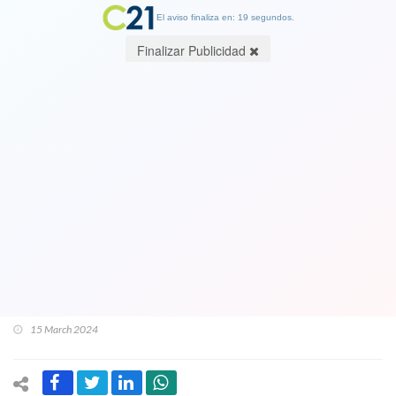
El aviso finaliza en: 19 segundos.
Finalizar Publicidad
PDI responde al "terremoto" en la
institución por formalización del
Director de la policía civil: afirman que
Sergio Muñoz “cooperará con la
investigación para esclarecer los
hechos”
15 March 2024