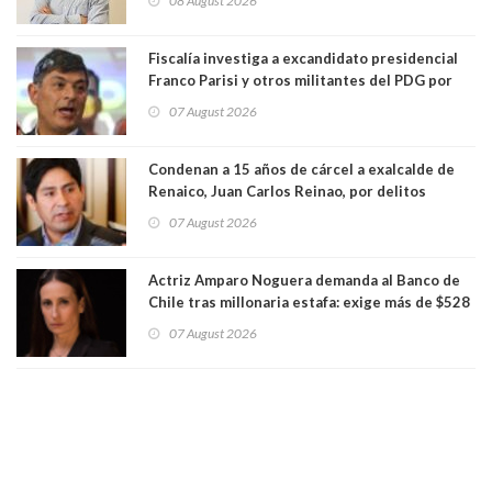
08 August 2026
Fiscalía investiga a excandidato presidencial
Franco Parisi y otros militantes del PDG por
presunto lavado de activos y fraude
07 August 2026
Condenan a 15 años de cárcel a exalcalde de
Renaico, Juan Carlos Reinao, por delitos
sexuales y aborto
07 August 2026
Actriz Amparo Noguera demanda al Banco de
Chile tras millonaria estafa: exige más de $528
millones
07 August 2026