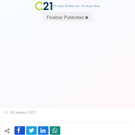
El aviso finaliza en: 19 segundos.
Finalizar Publicidad
PDI revela motivo por el que Bolivia
liberó al exguerrillero del Frente
Patriótico Manuel Rodriguez Pablo
Muñoz. Era el último prófugo de la
“fuga del siglo” en heliicóptero desde
la cárcel
08 January 2025