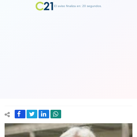
El aviso finaliza en: 19 segundos.
Finalizar Publicidad
Periodista Pedro Ramírez asume como
director de CIPER tras alejamiento de
Mónica González por problemas de
salud
18 May 2019