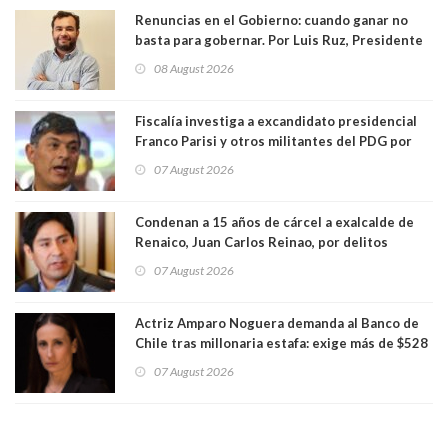
Renuncias en el Gobierno: cuando ganar no
basta para gobernar. Por Luis Ruz, Presidente
Centro Democracia y Comunidad (CDC)
08 August 2026
Fiscalía investiga a excandidato presidencial
Franco Parisi y otros militantes del PDG por
presunto lavado de activos y fraude
07 August 2026
Condenan a 15 años de cárcel a exalcalde de
Renaico, Juan Carlos Reinao, por delitos
sexuales y aborto
07 August 2026
Actriz Amparo Noguera demanda al Banco de
Chile tras millonaria estafa: exige más de $528
millones
07 August 2026