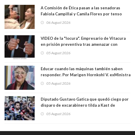
A Comisión de Ética pasan a las senadoras
Fabiola Campillai y Camila Flores por tenso
enfrentamiento entre ambas parlamentarias
06 August 2026
VIDEO de la "locura". Empresario de Vitacura
en prisión preventiva tras amenazar con
pistola a siete niños que jugaban al "ring raja".
05 August 2026
Los persiguió en potente camioneta
Educar cuando las máquinas también saben
responder. Por Marigen Hornkohl V. exMinistra
05 August 2026
Diputado Gustavo Gatica que quedó ciego por
disparo de excarabinero tilda a Kast de
"activista de ultraderecha" tras celebrar
05 August 2026
absolución del exuniformado. Presidente DC
también criticó al mandatario