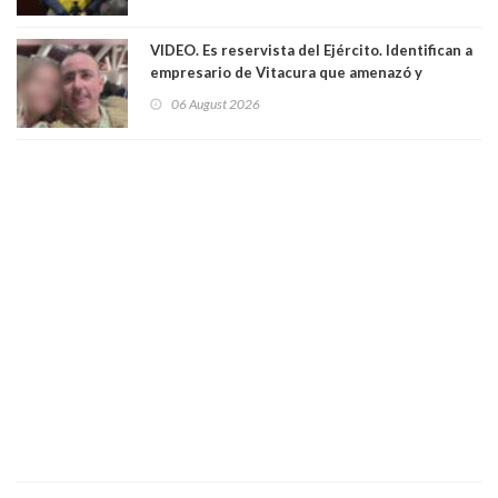
VIDEO. Es reservista del Ejército. Identifican a
empresario de Vitacura que amenazó y
secuestró por una hora a 7 niños que jugaban
06 August 2026
al "ring raja". Se trata de Andrés Arrieta y la
empresa donde era gerente lo suspendió