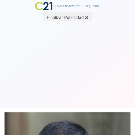
El aviso finaliza en: 19 segundos.
Finalizar Publicidad
¿Pero cómo? Aleuy aclaró que se
enteró por la prensa de las vacaciones
de Villalobos
06 February 2018