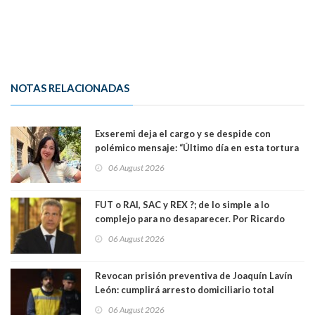
NOTAS RELACIONADAS
Exseremi deja el cargo y se despide con
polémico mensaje: “Último día en esta tortura
llamada ser seremi de Kast”
06 August 2026
FUT o RAI, SAC y REX ?; de lo simple a lo
complejo para no desaparecer. Por Ricardo
Rincón. Abogado
06 August 2026
Revocan prisión preventiva de Joaquín Lavín
León: cumplirá arresto domiciliario total
06 August 2026