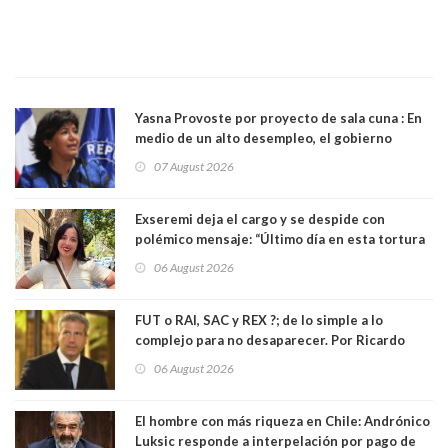
Yasna Provoste por proyecto de sala cuna : En
medio de un alto desempleo, el gobierno
insiste en debilitar el Seguro de Cesantía
07 August 2026
Exseremi deja el cargo y se despide con
polémico mensaje: “Último día en esta tortura
llamada ser seremi de Kast”
06 August 2026
FUT o RAI, SAC y REX ?; de lo simple a lo
complejo para no desaparecer. Por Ricardo
Rincón. Abogado
06 August 2026
El hombre con más riqueza en Chile: Andrónico
Luksic responde a interpelación por pago de