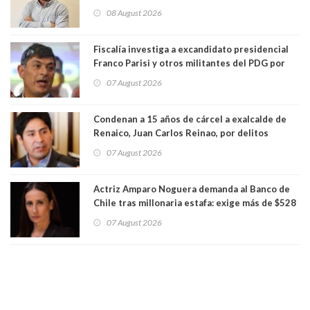
Centro Democracia y Comunidad (CDC)
08 August 2026
Fiscalía investiga a excandidato presidencial
Franco Parisi y otros militantes del PDG por
presunto lavado de activos y fraude
07 August 2026
Condenan a 15 años de cárcel a exalcalde de
Renaico, Juan Carlos Reinao, por delitos
sexuales y aborto
07 August 2026
Actriz Amparo Noguera demanda al Banco de
Chile tras millonaria estafa: exige más de $528
millones
07 August 2026