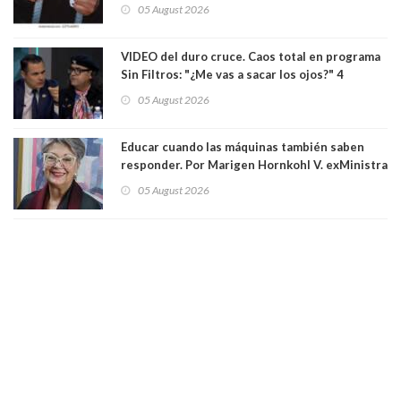
pistola a siete niños que jugaban al "ring raja".
05 August 2026
Los persiguió en potente camioneta
VIDEO del duro cruce. Caos total en programa
Sin Filtros: "¿Me vas a sacar los ojos?" 4
panelistas abandonan set por estar invitado
05 August 2026
excarabinero que dejó ciego a Gustavo Gatica:
Lo trataron de "carnicero Crespo"
Educar cuando las máquinas también saben
responder. Por Marigen Hornkohl V. exMinistra
05 August 2026