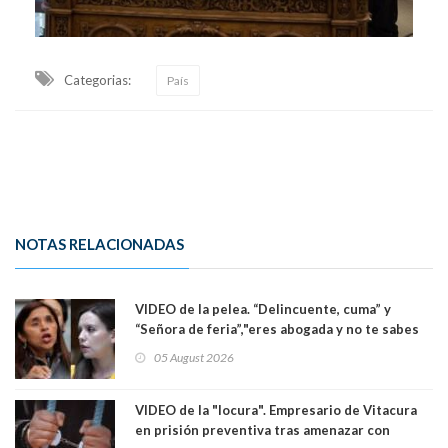
Categorias:
País
NOTAS RELACIONADAS
VIDEO de la pelea. “Delincuente, cuma” y
“Señora de feria”,"eres abogada y no te sabes
las leyes": el feo y duro fuego cruzado entre
05 August 2026
senadoras Camila Flores y Fabiola Campillai en
el Senado
VIDEO de la "locura". Empresario de Vitacura
en prisión preventiva tras amenazar con