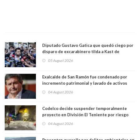
Diputado Gustavo Gatica que quedó ciego por
disparo de excarabinero tilda a Kast de
"activista de ultraderecha" tras celebrar
05 August 2026
absolución del exuniformado. Presidente DC
también criticó al mandatario
Exalcalde de San Ramón fue condenado por
incremento patrimonial y lavado de activos
04 August 2026
Codelco decide suspender temporalmente
proyecto en División El Teniente por riesgo
sísmico emergente:
04 August 2026