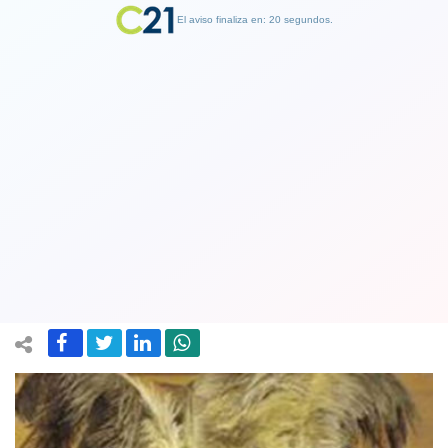
El aviso finaliza en: 19 segundos.
Finalizar Publicidad
Piñera y diálogo con Celestino
Córdova: "Estamos incorporando
aspectos del convenio 169 de la OIT"
18 August 2020