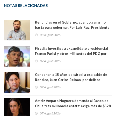
NOTAS RELACIONADAS
Renuncias en el Gobierno: cuando ganar no
basta para gobernar. Por Luis Ruz, Presidente
Centro Democracia y Comunidad (CDC)
08 August 2026
Fiscalía investiga a excandidato presidencial
Franco Parisi y otros militantes del PDG por
presunto lavado de activos y fraude
07 August 2026
Condenan a 15 años de cárcel a exalcalde de
Renaico, Juan Carlos Reinao, por delitos
sexuales y aborto
07 August 2026
Actriz Amparo Noguera demanda al Banco de
Chile tras millonaria estafa: exige más de $528
millones
07 August 2026