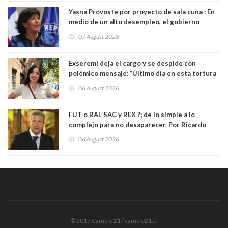
Yasna Provoste por proyecto de sala cuna : En
medio de un alto desempleo, el gobierno
insiste en debilitar el Seguro de Cesantía
07 August 2026
Exseremi deja el cargo y se despide con
polémico mensaje: “Último día en esta tortura
llamada ser seremi de Kast”
06 August 2026
FUT o RAI, SAC y REX ?; de lo simple a lo
complejo para no desaparecer. Por Ricardo
Rincón. Abogado
06 August 2026
© 2017 Cambio 21 / cambio21.cl