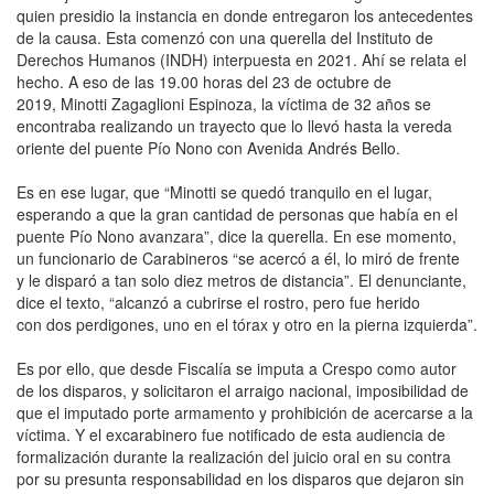
quien presidio la instancia en donde entregaron los antecedentes
de la causa. Esta comenzó con una querella del Instituto de
Derechos Humanos (INDH) interpuesta en 2021. Ahí se relata el
hecho. A eso de las 19.00 horas del 23 de octubre de
2019, Minotti Zagaglioni Espinoza, la víctima de 32 años se
encontraba realizando un trayecto que lo llevó hasta la vereda
oriente del puente Pío Nono con Avenida Andrés Bello.
Es en ese lugar, que “Minotti se quedó tranquilo en el lugar,
esperando a que la gran cantidad de personas que había en el
puente Pío Nono avanzara”, dice la querella. En ese momento,
un funcionario de Carabineros “se acercó a él, lo miró de frente
y le disparó a tan solo diez metros de distancia”. El denunciante,
dice el texto, “alcanzó a cubrirse el rostro, pero fue herido
con dos perdigones, uno en el tórax y otro en la pierna izquierda”.
Es por ello, que desde Fiscalía se imputa a Crespo como autor
de los disparos, y solicitaron el arraigo nacional, imposibilidad de
que el imputado porte armamento y prohibición de acercarse a la
víctima. Y el excarabinero fue notificado de esta audiencia de
formalización durante la realización del juicio oral en su contra
por su presunta responsabilidad en los disparos que dejaron sin