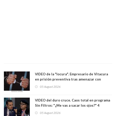
VIDEO de la "locura". Empresario de Vitacura
en prisión preventiva tras amenazar con
pistola a siete niños que jugaban al "ring raja".
05 August 2026
Los persiguió en potente camioneta
VIDEO del duro cruce. Caos total en programa
Sin Filtros: "¿Me vas a sacar los ojos?" 4
panelistas abandonan set por estar invitado
05 August 2026
excarabinero que dejó ciego a Gustavo Gatica: