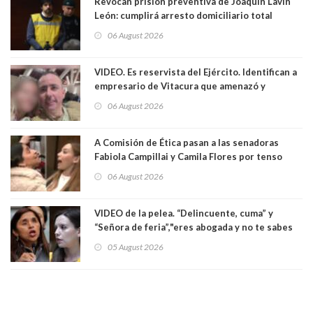
Revocan prisión preventiva de Joaquín Lavín
León: cumplirá arresto domiciliario total
06 August 2026
VIDEO. Es reservista del Ejército. Identifican a
empresario de Vitacura que amenazó y
secuestró por una hora a 7 niños que jugaban
06 August 2026
al "ring raja". Se trata de Andrés Arrieta y la
empresa donde era gerente lo suspendió
A Comisión de Ética pasan a las senadoras
Fabiola Campillai y Camila Flores por tenso
enfrentamiento entre ambas parlamentarias
06 August 2026
VIDEO de la pelea. “Delincuente, cuma” y
“Señora de feria”,"eres abogada y no te sabes
las leyes": el feo y duro fuego cruzado entre
05 August 2026
senadoras Camila Flores y Fabiola Campillai en
el Senado