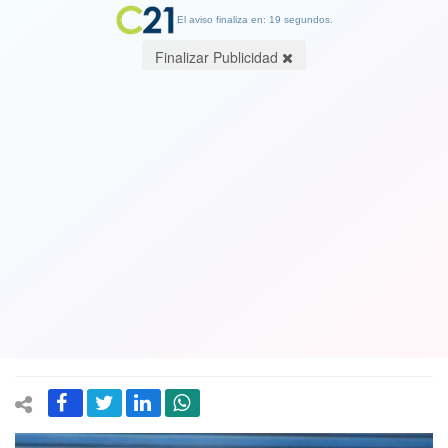
El aviso finaliza en: 19 segundos.
Finalizar Publicidad
Por nueva causa en su contra por
apremios ilegítimos: Comandante de
carabineros (R) Claudio Crespo queda
con prohibición de portar armamento
y arraigo nacional
10 December 2024