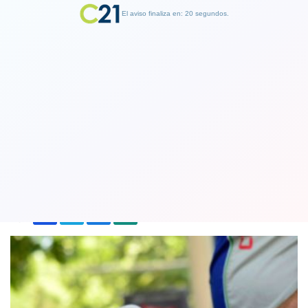
El aviso finaliza en: 19 segundos.
Finalizar Publicidad
Por sexta semana consecutiva: Precio
de las bencinas registrarán nueva alza
11 April 2019