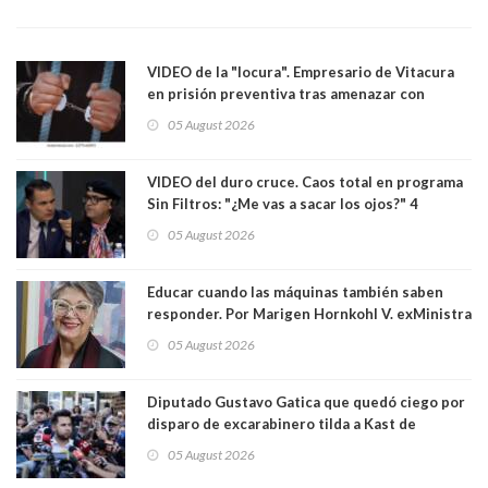
VIDEO de la "locura". Empresario de Vitacura
en prisión preventiva tras amenazar con
pistola a siete niños que jugaban al "ring raja".
05 August 2026
Los persiguió en potente camioneta
VIDEO del duro cruce. Caos total en programa
Sin Filtros: "¿Me vas a sacar los ojos?" 4
panelistas abandonan set por estar invitado
05 August 2026
excarabinero que dejó ciego a Gustavo Gatica:
Lo trataron de "carnicero Crespo"
Educar cuando las máquinas también saben
responder. Por Marigen Hornkohl V. exMinistra
05 August 2026
Diputado Gustavo Gatica que quedó ciego por
disparo de excarabinero tilda a Kast de
"activista de ultraderecha" tras celebrar
05 August 2026
absolución del exuniformado. Presidente DC