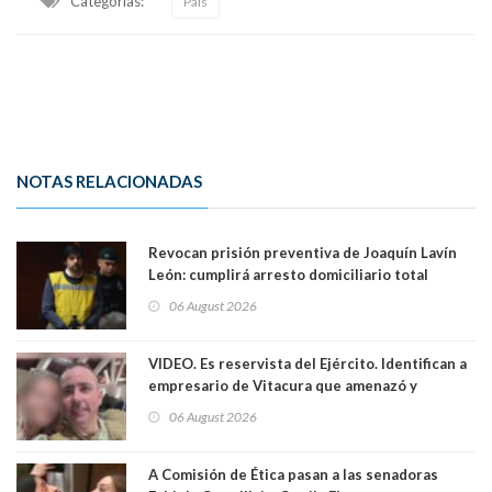
Categorias:
País
NOTAS RELACIONADAS
Revocan prisión preventiva de Joaquín Lavín
León: cumplirá arresto domiciliario total
06 August 2026
VIDEO. Es reservista del Ejército. Identifican a
empresario de Vitacura que amenazó y
secuestró por una hora a 7 niños que jugaban
06 August 2026
al "ring raja". Se trata de Andrés Arrieta y la
empresa donde era gerente lo suspendió
A Comisión de Ética pasan a las senadoras