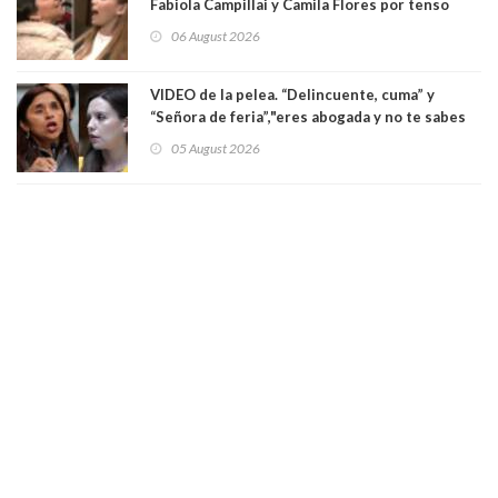
Fabiola Campillai y Camila Flores por tenso
enfrentamiento entre ambas parlamentarias
06 August 2026
VIDEO de la pelea. “Delincuente, cuma” y
“Señora de feria”,"eres abogada y no te sabes
las leyes": el feo y duro fuego cruzado entre
05 August 2026
senadoras Camila Flores y Fabiola Campillai en
el Senado